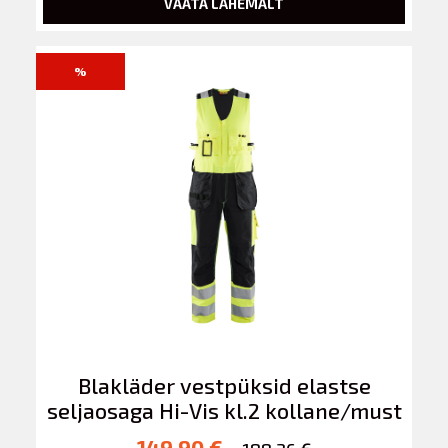
VAATA LÄHEMALT
%
Blakläder vestpüksid elastse
seljaosaga Hi-Vis kl.2 kollane/must
149.90 €