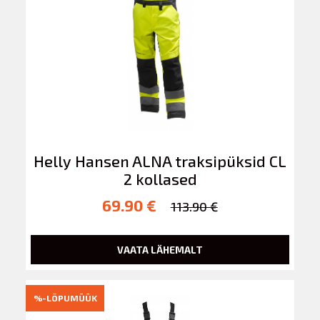
Helly Hansen ALNA traksipüksid CL
2 kollased
69.90 €
113.90 €
VAATA LÄHEMALT
%-LÕPUMÜÜK