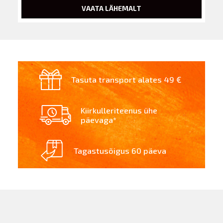
VAATA LÄHEMALT
Tasuta transport alates 49 €
Kiirkulleriteenus ühe
päevaga*
Tagastusõigus 60 päeva