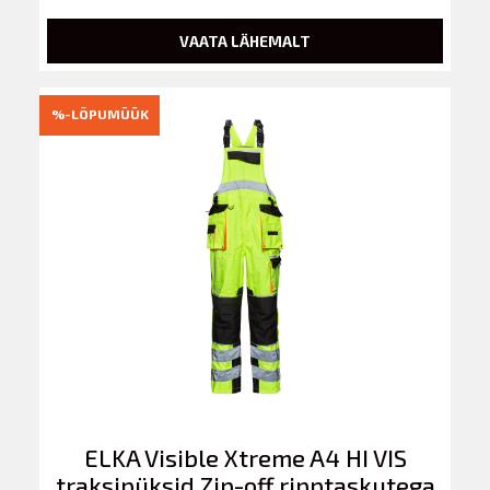
VAATA LÄHEMALT
%-LÕPUMÜÜK
ELKA Visible Xtreme A4 HI VIS
traksipüksid Zip-off ripptaskutega