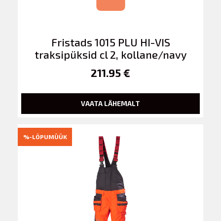
Fristads 1015 PLU HI-VIS
traksipüksid cl 2, kollane/navy
211.95 €
VAATA LÄHEMALT
%-LÕPUMÜÜK