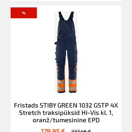
%
Fristads STIBY GREEN 1032 GSTP 4X
Stretch traksipüksid Hi-Vis kl. 1,
oranž/tumesinine EPD
179.95 €
237.46 €