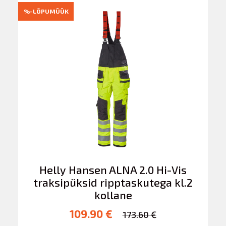
%-LÕPUMÜÜK
Helly Hansen ALNA 2.0 Hi-Vis
traksipüksid ripptaskutega kl.2
kollane
109.90 €
173.60 €