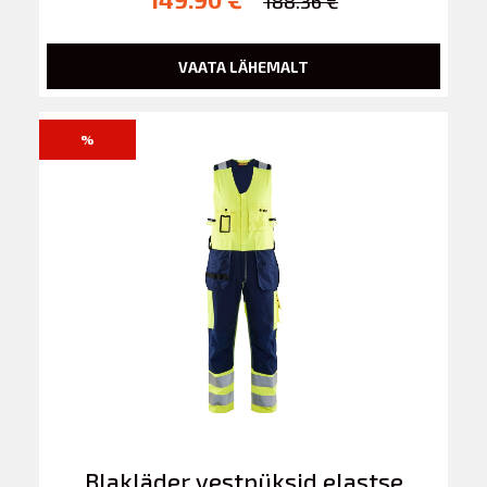
188.36 €
VAATA LÄHEMALT
%
Blakläder vestpüksid elastse