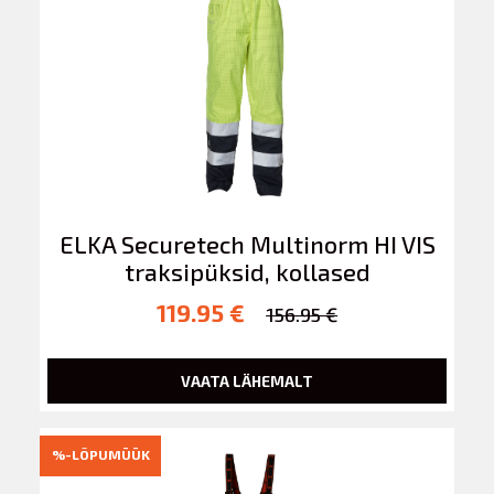
ELKA Securetech Multinorm HI VIS
traksipüksid, kollased
119.95 €
156.95 €
VAATA LÄHEMALT
%-LÕPUMÜÜK